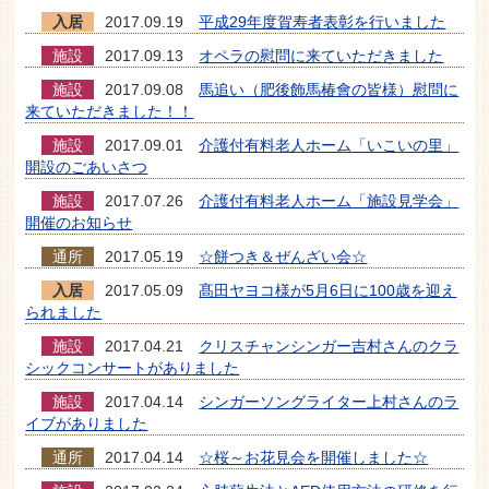
入居
2017.09.19
平成29年度賀寿者表彰を行いました
施設
2017.09.13
オペラの慰問に来ていただきました
施設
2017.09.08
馬追い（肥後飾馬椿會の皆様）慰問に
来ていただきました！！
施設
2017.09.01
介護付有料老人ホーム「いこいの里」
開設のごあいさつ
施設
2017.07.26
介護付有料老人ホーム「施設見学会」
開催のお知らせ
通所
2017.05.19
☆餅つき＆ぜんざい会☆
入居
2017.05.09
髙田ヤヨコ様が5月6日に100歳を迎え
られました
施設
2017.04.21
クリスチャンシンガー吉村さんのクラ
シックコンサートがありました
施設
2017.04.14
シンガーソングライター上村さんのラ
イブがありました
通所
2017.04.14
☆桜～お花見会を開催しました☆