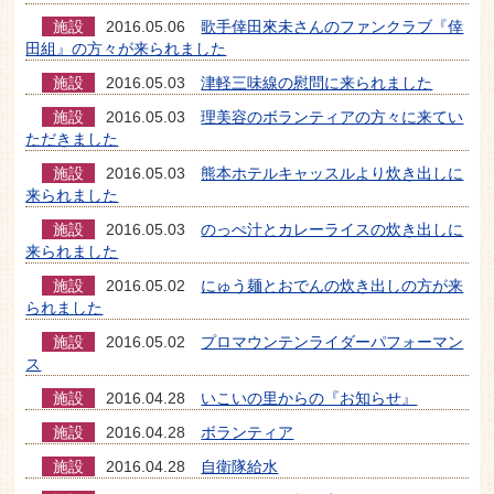
施設
2016.05.06
歌手倖田來未さんのファンクラブ『倖
田組』の方々が来られました
施設
2016.05.03
津軽三味線の慰問に来られました
施設
2016.05.03
理美容のボランティアの方々に来てい
ただきました
施設
2016.05.03
熊本ホテルキャッスルより炊き出しに
来られました
施設
2016.05.03
のっぺ汁とカレーライスの炊き出しに
来られました
施設
2016.05.02
にゅう麺とおでんの炊き出しの方が来
られました
施設
2016.05.02
プロマウンテンライダーパフォーマン
ス
施設
2016.04.28
いこいの里からの『お知らせ』
施設
2016.04.28
ボランティア
施設
2016.04.28
自衛隊給水