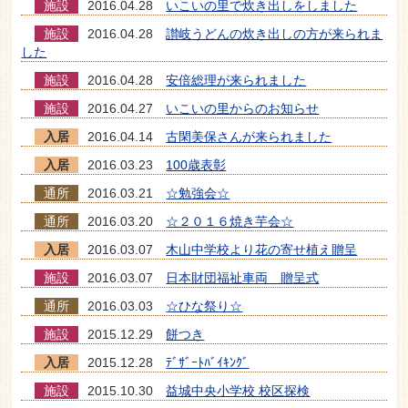
施設
2016.04.28
いこいの里で炊き出しをしました
施設
2016.04.28
讃岐うどんの炊き出しの方が来られま
した
施設
2016.04.28
安倍総理が来られました
施設
2016.04.27
いこいの里からのお知らせ
入居
2016.04.14
古閑美保さんが来られました
入居
2016.03.23
100歳表彰
通所
2016.03.21
☆勉強会☆
通所
2016.03.20
☆２０１６焼き芋会☆
入居
2016.03.07
木山中学校より花の寄せ植え贈呈
施設
2016.03.07
日本財団福祉車両 贈呈式
通所
2016.03.03
☆ひな祭り☆
施設
2015.12.29
餅つき
入居
2015.12.28
ﾃﾞｻﾞｰﾄﾊﾞｲｷﾝｸﾞ
施設
2015.10.30
益城中央小学校 校区探検