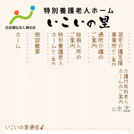
大
中
小
特別養護老人ホーム | 介護付有料