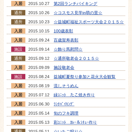
入居
2015.10.27
第2回ランチバイキング
通所
2015.10.26
☆コスモス見学in萌の里☆
通所
2015.10.23
☆益城町福祉スポーツ大会２０１５☆
入居
2015.10.15
100歳表彰
入居
2015.09.24
百歳賀寿表彰
施設
2015.09.14
☆飾り馬慰問☆
通所
2015.09.12
☆通所敬老会２０１５☆
入居
2015.09.09
施設敬老会
施設
2015.08.24
益城町夏祭り参加と花火大会観覧
入居
2015.08.19
流しそうめん
入居
2015.07.12
緑ﾕﾆｯﾄ たこ焼き作り
入居
2015.06.30
ﾗﾝﾁﾊﾞｲｷﾝｸﾞ
入居
2015.05.14
旬のフキ調理
入居
2015.05.13
彩ﾕﾆｯﾄ ｶﾚｰ＆ｼﾁｭｰ作り
通所
2015.05.11
☆いちご狩り☆