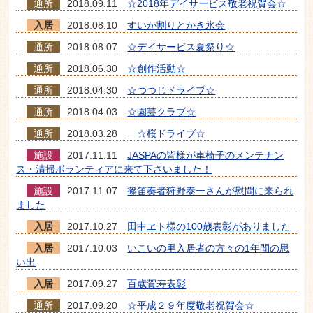
通所
2018.09.11
☆2018年デイサービス敬老祝賀会☆
入居
2018.08.10
すいか割りとかき氷会
通所
2018.08.07
☆デイサービス夏祭り☆
通所
2018.06.30
☆創作活動☆
通所
2018.04.30
☆つつじドライブ☆
通所
2018.04.03
☆園芸クラブ☆
通所
2018.03.28
☆桜ドライブ☆
施設
2017.11.11
JASPAの皆様が車椅子のメンテナン
ス・清掃ボランティアに来て下さいました！
施設
2017.11.07
篠笛奏者狩野泰一さんが慰問に来られ
ました
入居
2017.10.27
田中ヱト様の100歳表彰がありました
入居
2017.10.03
いこいの里入居者の方々の1年間の思
い出
入居
2017.09.27
百歳賀寿表彰
通所
2017.09.20
☆平成２９年度敬老祝賀会☆