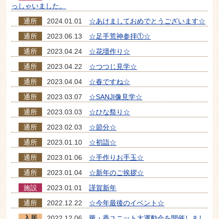
っしゃいました。
通所
2024.01.01
☆あけましておめでとうございます☆
通所
2023.06.13
☆足手荒神参拝①☆
通所
2023.04.24
☆花壇作り☆
通所
2023.04.22
☆つつじ見学☆
通所
2023.04.04
☆春ですね☆
通所
2023.03.07
☆SANJI像見学☆
通所
2023.03.03
☆ひな祭り☆
通所
2023.02.03
☆節分☆
通所
2023.01.10
☆初詣☆
通所
2023.01.06
☆手作りお手玉☆
通所
2023.01.04
☆新年のご挨拶☆
施設
2023.01.01
謹賀新年
通所
2022.12.22
☆今年最後のイベント☆
入居
2022.12.06
華・香ユニット大運動会を開催しまし