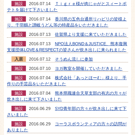
施設
2016.07.14
Ｔｉｇｒｅ様が肉じゃがとスィートポ
テトを届けて下さいました
施設
2016.07.14
香川県の五色台通所リハビリの皆様よ
り、千羽鶴と讃岐うどん等の特産品をいただきました
施設
2016.07.13
佐賀県より支援に来ていただきました
施設
2016.07.13
NPO法人BOND＆JUSTICE、熊本復興
支援団体LOVE＆RESPECTの皆さんが炊き出しに来られました
入居
2016.07.12
そうめん流しに参加
施設
2016.07.10
ヨガ教室を開催していただきました
施設
2016.07.04
株式会社「あっとほーむ」様より、手
作りの手芸品をいただきました
施設
2016.07.04
熊本県職連合天草支部の有志の方々が
炊き出しに来て下さいました
施設
2016.06.29
SYD青年部の方々が炊き出しに来て下
さいました
施設
2016.06.29
コーラスボランティアの方々の訪問が
ありました