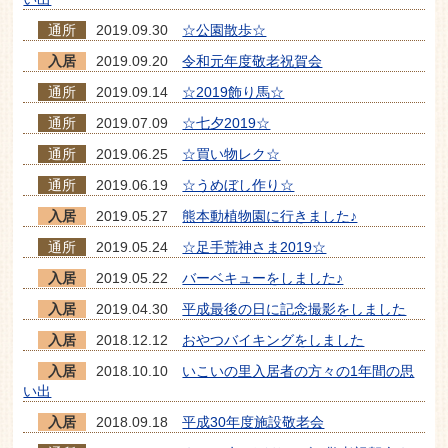
通所
2019.09.30
☆公園散歩☆
入居
2019.09.20
令和元年度敬老祝賀会
通所
2019.09.14
☆2019飾り馬☆
通所
2019.07.09
☆七夕2019☆
通所
2019.06.25
☆買い物レク☆
通所
2019.06.19
☆うめぼし作り☆
入居
2019.05.27
熊本動植物園に行きました♪
通所
2019.05.24
☆足手荒神さま2019☆
入居
2019.05.22
バーベキューをしました♪
入居
2019.04.30
平成最後の日に記念撮影をしました
入居
2018.12.12
おやつバイキングをしました
入居
2018.10.10
いこいの里入居者の方々の1年間の思
い出
入居
2018.09.18
平成30年度施設敬老会