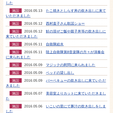
した
施設
2016.05.13
たこ焼きとしらす丼の炊き出しに来て
いただきました
施設
2016.05.12
西村直子さん歌謡ショー
施設
2016.05.12
鮭の混ぜご飯や親子丼等の炊き出しに
来ていただきました
施設
2016.05.11
自衛隊給水
施設
2016.05.11
陸上自衛隊第8音楽隊の方々が演奏会
に来られました
施設
2016.05.09
マジックの慰問に来られました
施設
2016.05.09
ベッドの貸し出し
施設
2016.05.09
バーベキューの炊き出しに来ていただ
きました
施設
2016.05.07
美容室よりカットに来ていただきまし
た
施設
2016.05.06
いこいの里にて豚汁の炊き出しをしま
した