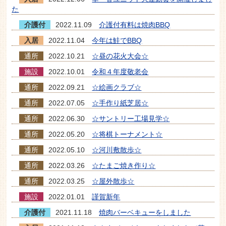
た
介護付
2022.11.09
介護付有料は焼肉BBQ
入居
2022.11.04
今年は鮭でBBQ
通所
2022.10.21
☆昼の花火大会☆
施設
2022.10.01
令和４年度敬老会
通所
2022.09.21
☆絵画クラブ☆
通所
2022.07.05
☆手作り紙芝居☆
通所
2022.06.30
☆サントリー工場見学☆
通所
2022.05.20
☆将棋トーナメント☆
通所
2022.05.10
☆河川敷散歩☆
通所
2022.03.26
☆たまご焼き作り☆
通所
2022.03.25
☆屋外散歩☆
施設
2022.01.01
謹賀新年
介護付
2021.11.18
焼肉バーベキューをしました