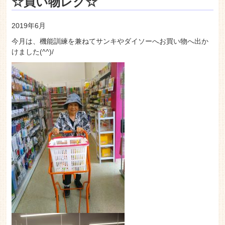
老人ホーム いこいの里
☆買い物レク☆
2019年6月
今月は、機能訓練を兼ねてサンキやダイソーへお買い物へ出か
けました(^^)/