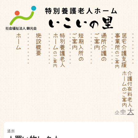
大
中
小
特別養護老人ホーム | 介護付有料
通所