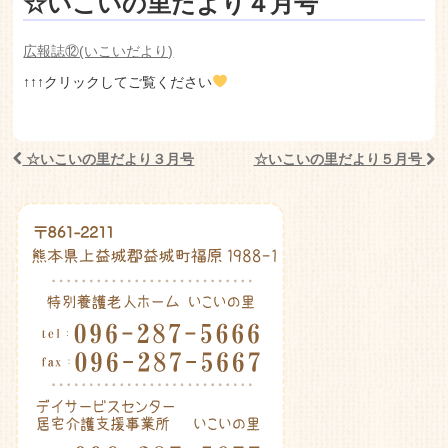
老人ホーム いこいの里
☆いこいの里だより４月号
広報誌⑫(いこいだより)
↑↑↑クリックしてご覧ください
☆いこいの里だより３月号
☆いこいの里だより５月号
Post navigation