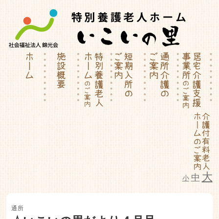
大
中
小
特別養護老人ホーム | 介護付有料
通所