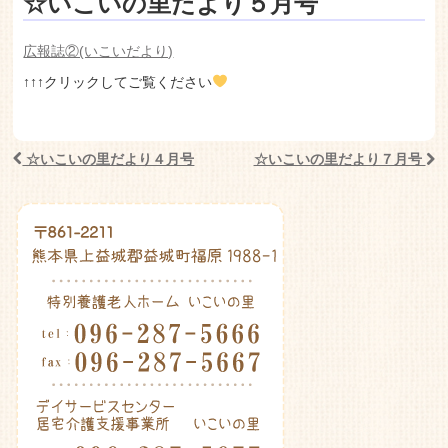
老人ホーム いこいの里
☆いこいの里だより５月号
広報誌②(いこいだより)
↑↑↑クリックしてご覧ください
☆いこいの里だより４月号
☆いこいの里だより７月号
Post navigation