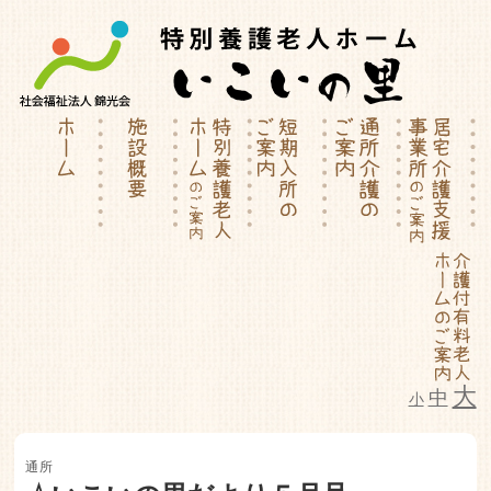
大
中
小
特別養護老人ホーム | 介護付有料
通所