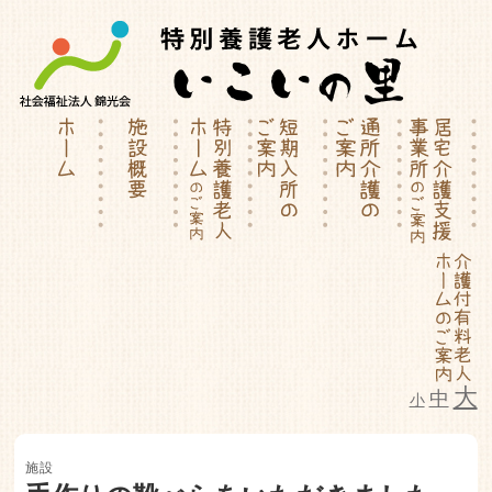
大
中
小
特別養護老人ホーム | 介護付有料
施設