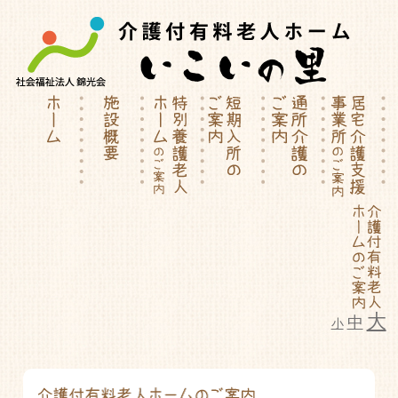
大
中
小
特別養護老人ホーム | 介護付有料