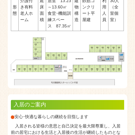
介護付
延
居室 13.23
建
鉄筋コ
利
30人
形
き有料
床
～13.60㎡
物
ンクリ
用
（全
態
老人ホ
面
食堂･機能訓
構
ート平
人
室個
ーム
積
練スペー
造
屋建
員
室）
ス 87.35㎡
入居のご案内
安心･快適な暮らしの継続を目指します
入居される皆様の意思と自己決定を最大限尊重し、入居
前の居宅における生活と入居後の生活が継続したものとな