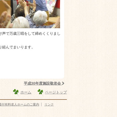
け声で万歳三唱をして締めくくりまし
り組んでまいります。
平成30年度施設敬老会
ホーム
ページトップ
護付有料老人ホームのご案内
リンク