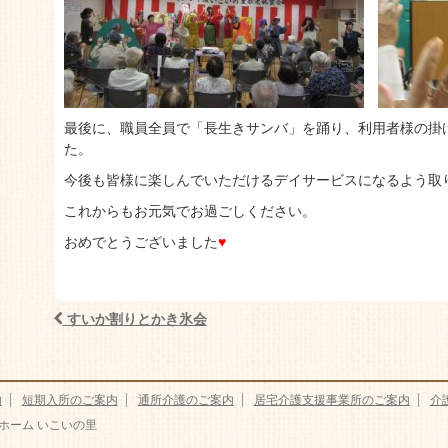
最後に、職員全員で「長生きサンバ」を踊り、利用者様の掛
た。
今後も皆様に楽しんでいただけるデイサービスになるよう取
これからもお元気でお過ごしください。
おめでとうございました
♥
すいか割りとかき氷会
Post navigation
内
短期入所のご案内
通所介護のご案内
居宅介護支援事業所のご案内
介
ホーム いこいの里