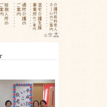
大
中
小
ム いこいの里
☆