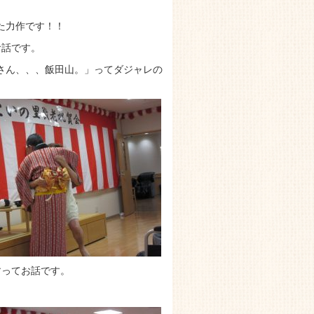
た力作です！！
お話です。
さん、、、飯田山。」ってダジャレの
すってお話です。