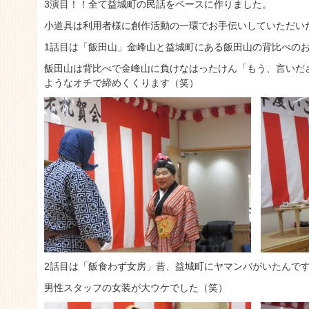
3演目！！全て益城町の民話をベースに作りました。
小道具は利用者様に創作活動の一環でお手伝いしていただい
1話目は「飯田山」金峰山と益城町にある飯田山の背比べの
飯田山は背比べで金峰山に負けなはったけん「もう、言いだ
ようなオチで締めくくります（笑）
2話目は「飯食わず女房」昔、益城町にヤマンバがいたんで
男性スタッフの女装が大ウケでした（笑）