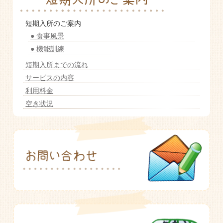
老人ホーム いこいの里
短期入所のご案内
● 食事風景
● 機能訓練
短期入所までの流れ
サービスの内容
利用料金
空き状況