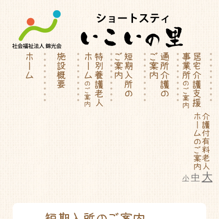
大
中
小
特別養護老人ホーム | 介護付有料