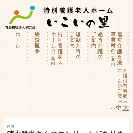
大
中
小
特別養護老人ホーム | 介護付有料
施設