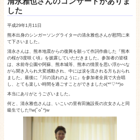
老人ホーム いこいの里
清永雅也さんのコンサートがありま
した
平成29年1月11日
熊本出身のシンガーソングライターの清永雅也さんが慰問に来
て下さいました。
清永さんは、熊本地震からの復興を願って作詞作曲した『熊本
の桜が3度咲く頃』を披露していただきました。参加者の皆様
は、水前寺公園や阿蘇、熊本城等、熊本の情景を思い浮かべな
がら聞き入られ大変感動され、中には涙を流される方もおられ
ました。最後に『川の流れのように』を参加者全員で大合唱
し、とても楽しい時間を過ごすことができましたo(*^▽^*)o
本当にありがとうございました。
何と、清永雅也さんは、いこいの里有田施設長の次女さんと同
級生でした!!w(ﾟoﾟ*)w