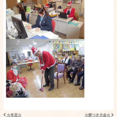
☆冬至☆
☆餅つき大会☆