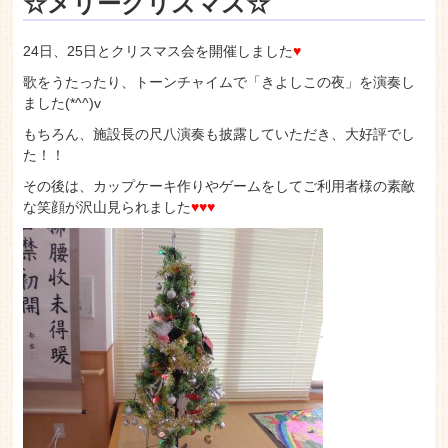
老人ホーム いこいの里
☆メリークリスマス☆
24日、25日とクリスマス会を開催しました
♥
歌をうたったり、トーンチャイムで「きよしこの夜」を演奏し
ました(*^^)v
もちろん、施設長の尺八演奏も披露していただき、大好評でし
た！！
その後は、カップケーキ作りやゲームをしてご利用者様の素敵
な笑顔が沢山見られました
♥♥♥