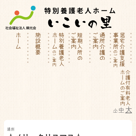
大
中
小
特別養護老人ホーム | 介護付有料
通所