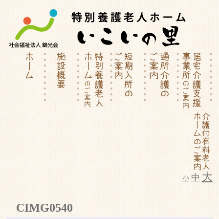
大
中
小
特別養護老人ホーム | 介護付有料
CIMG0540