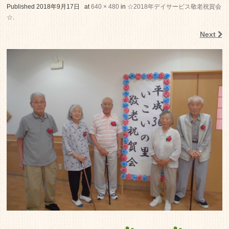
老人ホーム いこいの里
Published
2018年9月17日
at
640 × 480
in
☆2018年デイサービス敬老祝賀会
☆
.
Next