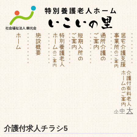
大
中
小
特別養護老人ホーム | 介護付有料
介護付求人チラシ5