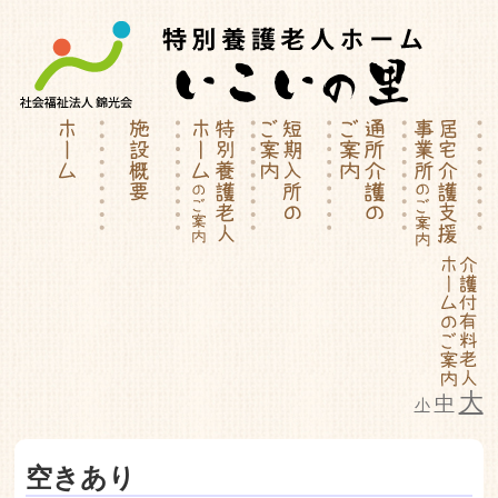
大
中
小
特別養護老人ホーム | 介護付有料
空きあり