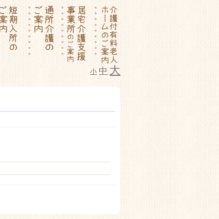
大
中
小
ム いこいの里