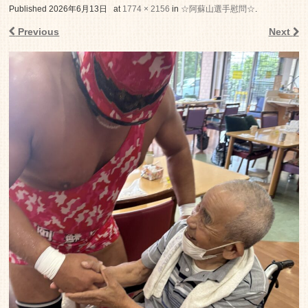
老人ホーム いこいの里
Published
2026年6月13日
at
1774 × 2156
in
☆阿蘇山選手慰問☆
.
Previous
Next