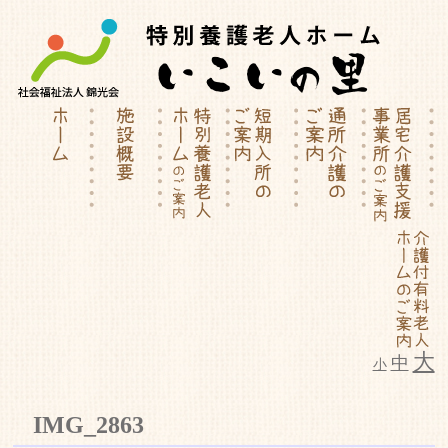
大
中
小
特別養護老人ホーム | 介護付有料
IMG_2863