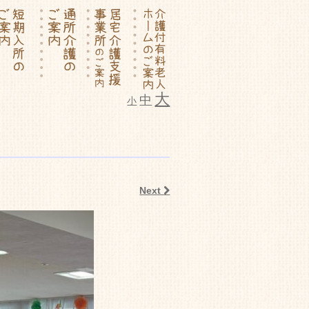
大
中
小
ム いこいの里
Next