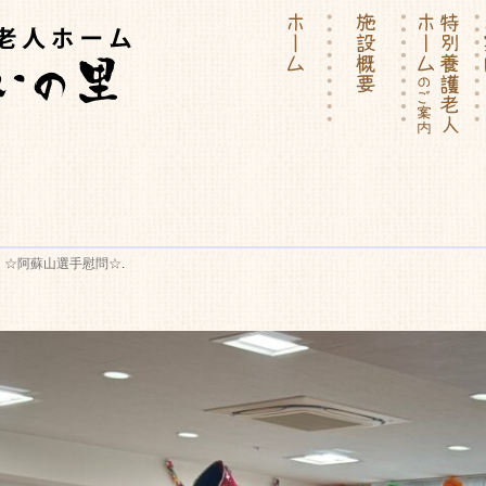
ーム | 介護付有料老人ホー
n
☆阿蘇山選手慰問☆
.