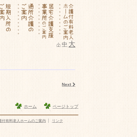
大
中
小
ム いこいの里
Next
ホーム
ページトップ
護付有料老人ホームのご案内
リンク