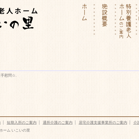
ーム | 介護付有料老人ホー
選手慰問☆
.
内
短期入所のご案内
通所介護のご案内
居宅介護支援事業所のご案内
介
ホーム いこいの里