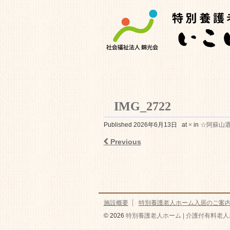
IMG_2722
特別養護老人ホ
Published
2026年6月13日
at
×
in
☆阿蘇山
Previous
施設概要
特別養護老人ホーム入居のご案
© 2026
特別養護老人ホーム | 介護付有料老人