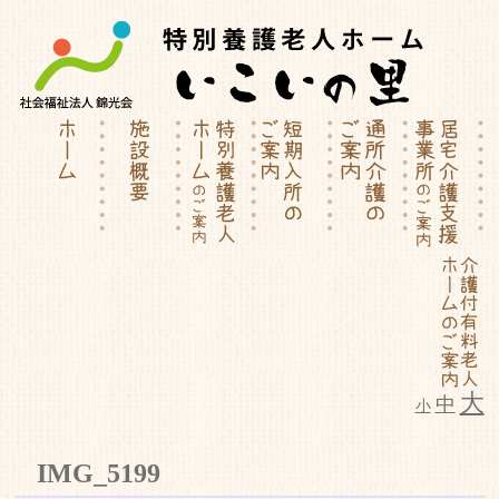
大
中
小
特別養護老人ホーム | 介護付有料
IMG_5199