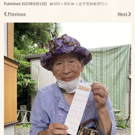
老人ホーム いこいの里
Published
2023年6月13日
at
600 × 800
in
☆足手荒神参拝①☆
.
Previous
Next