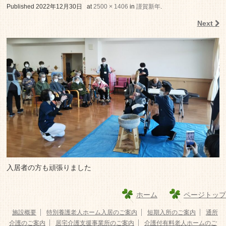
老人ホーム いこいの里
Published
2022年12月30日
at
2500 × 1406
in
謹賀新年
.
Next
入居者の方も頑張りました
ホーム
ページトップ
施設概要
特別養護老人ホーム入居のご案内
短期入所のご案内
通所
介護のご案内
居宅介護支援事業所のご案内
介護付有料老人ホームのご