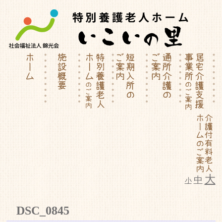
大
中
小
特別養護老人ホーム | 介護付有料
DSC_0845