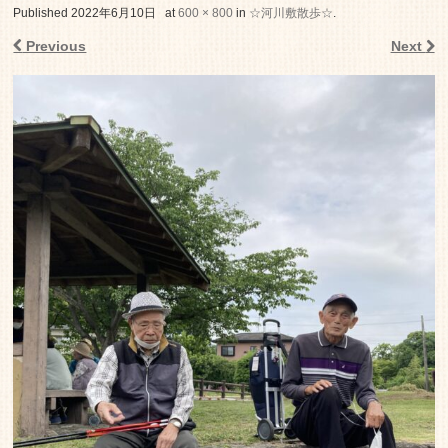
老人ホーム いこいの里
Published
2022年6月10日
at
600 × 800
in
☆河川敷散歩☆
.
Previous
Next