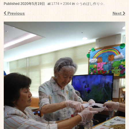
老人ホーム いこいの里
Published
2020年5月19日
at
1774 × 2364
in
☆うめぼし作り☆
.
Previous
Next