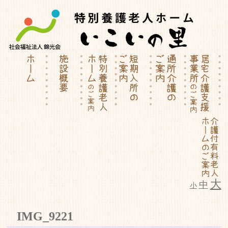
大
中
小
特別養護老人ホーム | 介護付有料
IMG_9221