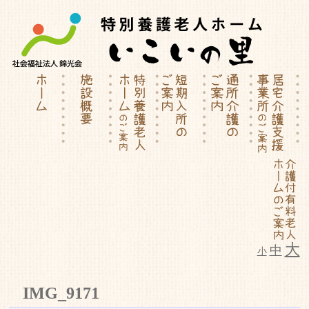
大
中
小
特別養護老人ホーム | 介護付有料
IMG_9171