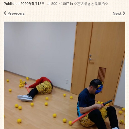
老人ホーム いこいの里
Published
2020年5月18日
at
800 × 1067
in
☆恵方巻きと鬼退治☆
.
Previous
Next