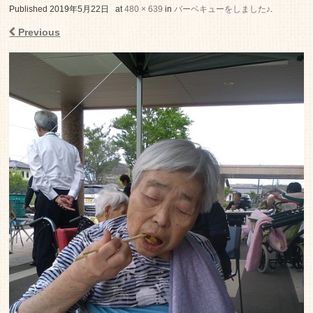
老人ホーム いこいの里
Published
2019年5月22日
at
480 × 639
in
バーベキューをしました♪
.
Previous