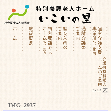
大
中
小
特別養護老人ホーム | 介護付有料
IMG_2937