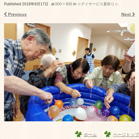
老人ホーム いこいの里
Published
2018年9月17日
at
800 × 600
in
☆デイサービス夏祭り☆
.
Previous
Next
ホーム
ページトップ