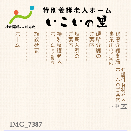
大
中
小
特別養護老人ホーム | 介護付有料
IMG_7387