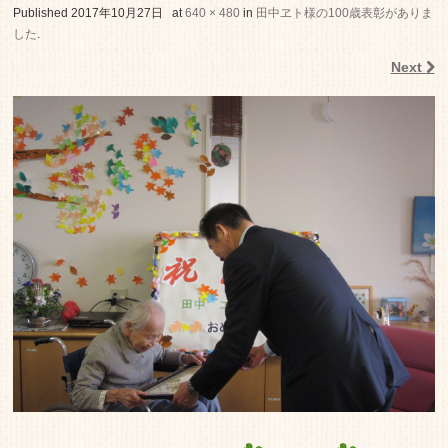
老人ホーム いこいの里
Published
2017年10月27日
at
640 × 480
in
田中ヱト様の100歳表彰がありま
した
.
Next