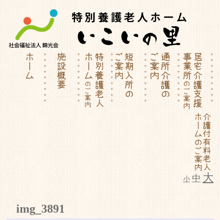
大
中
小
特別養護老人ホーム | 介護付有料
img_3891