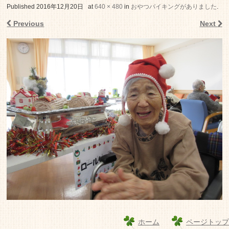
老人ホーム いこいの里
Published
2016年12月20日
at
640 × 480
in
おやつバイキングがありました
.
Previous
Next
ホーム
ページトップ