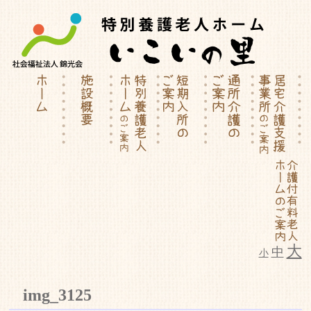
大
中
小
特別養護老人ホーム | 介護付有料
img_3125