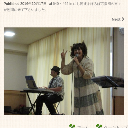
老人ホーム いこいの里
Published
2016年10月17日
at
640 × 465
in
にし阿波まほろば応援団の方々
が慰問に来て下さいました
.
Next
ホーム
ページトップ