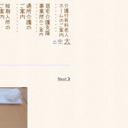
大
中
小
ム いこいの里
Next