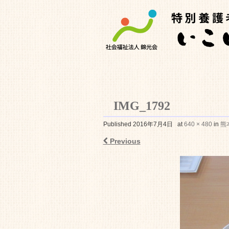
IMG_1792
特別養護老人ホ
Published
2016年7月4日
at
640 × 480
in
熊
Previous