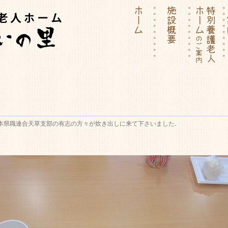
ーム | 介護付有料老人ホー
本県職連合天草支部の有志の方々が炊き出しに来て下さいました
.