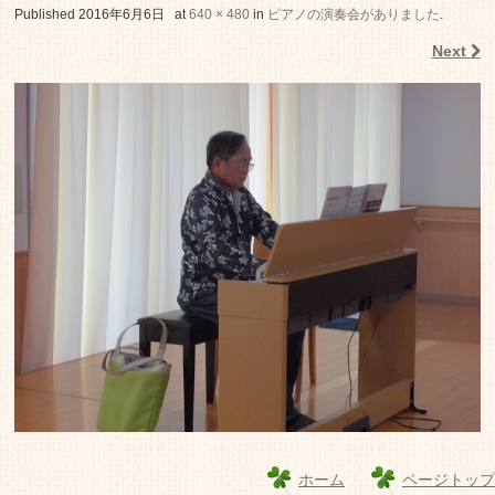
老人ホーム いこいの里
Published
2016年6月6日
at
640 × 480
in
ピアノの演奏会がありました
.
Next
ホーム
ページトップ