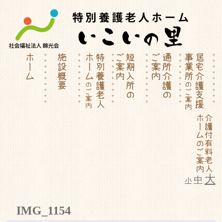
大
中
小
特別養護老人ホーム | 介護付有料
IMG_1154