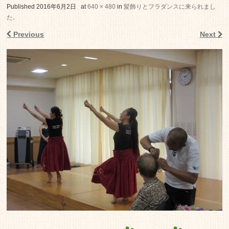
老人ホーム いこいの里
Published
2016年6月2日
at
640 × 480
in
髪飾りとフラダンスに来られまし
た
.
Previous
Next