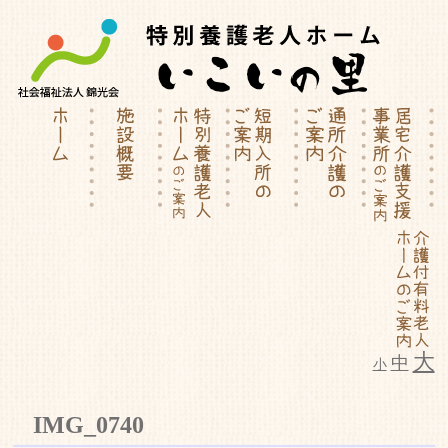
大
中
小
特別養護老人ホーム | 介護付有料
IMG_0740