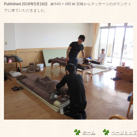
老人ホーム いこいの里
Published
2016年5月16日
at
640 × 480
in
宮崎からマッサージのボランティ
アに来ていただきました
.
ホーム
ページトップ