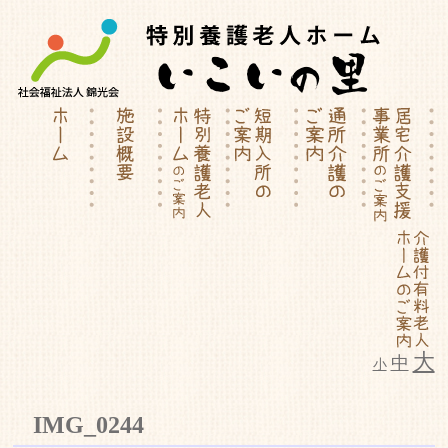
大
中
小
特別養護老人ホーム | 介護付有料
IMG_0244