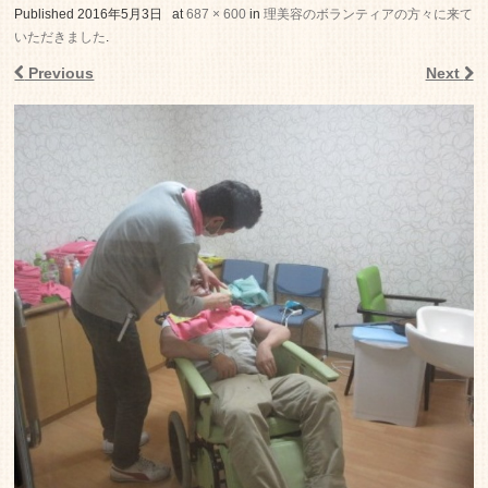
老人ホーム いこいの里
Published
2016年5月3日
at
687 × 600
in
理美容のボランティアの方々に来て
いただきました
.
Previous
Next