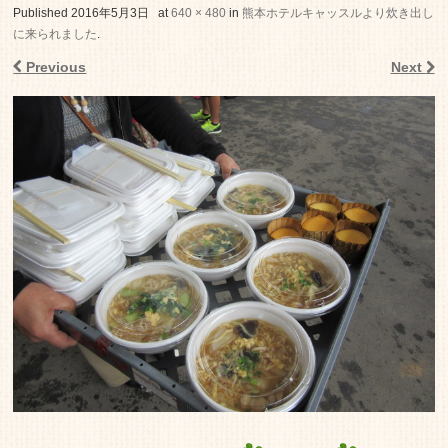
老人ホーム いこいの里
Published
2016年5月3日
at
640 × 480
in
熊本ホテルキャッスルより炊き出し
に来られました
.
Previous
Next