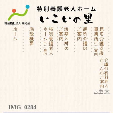
大
中
小
特別養護老人ホーム | 介護付有料
IMG_0284