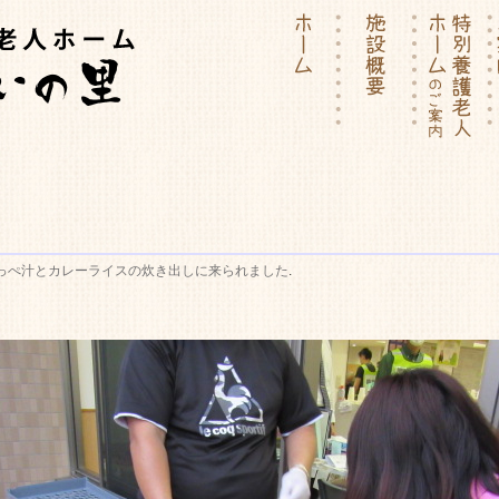
ーム | 介護付有料老人ホー
っぺ汁とカレーライスの炊き出しに来られました
.