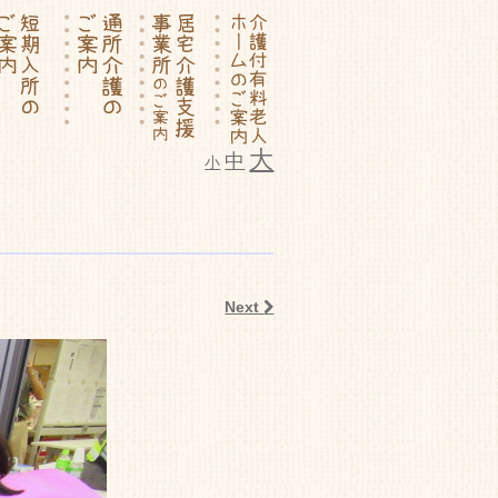
大
中
小
ム いこいの里
Next