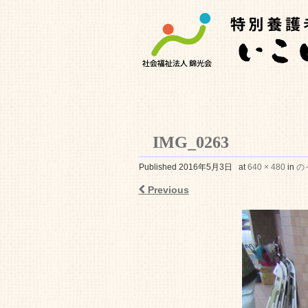
IMG_0263
特別養護老人ホ
Published
2016年5月3日
at
640 × 480
in
の
Previous