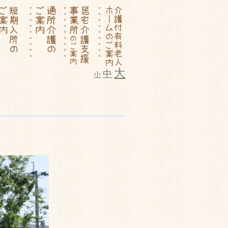
大
中
小
ム いこいの里