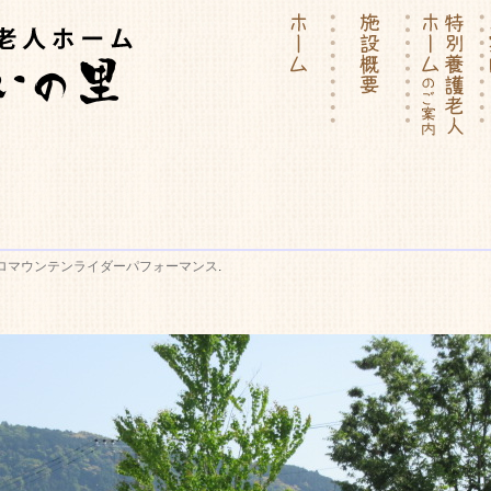
ーム | 介護付有料老人ホー
ロマウンテンライダーパフォーマンス
.