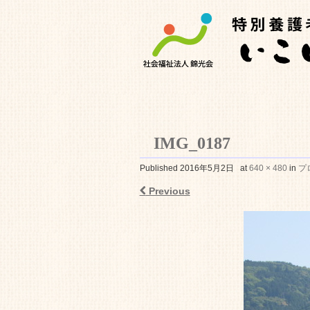
IMG_0187
特別養護老人ホ
Published
2016年5月2日
at
640 × 480
in
プ
Previous