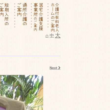
大
中
小
ム いこいの里
Next