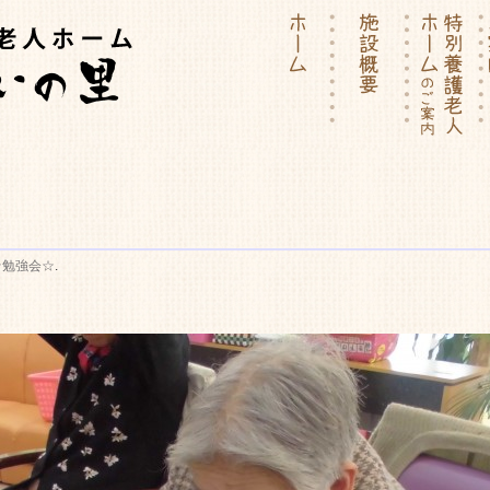
ーム | 介護付有料老人ホー
☆勉強会☆
.