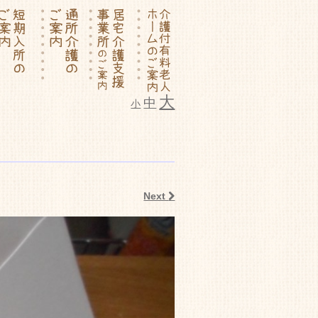
大
中
小
ム いこいの里
Next