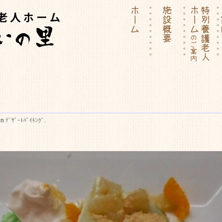
ーム | 介護付有料老人ホー
in
ﾃﾞｻﾞｰﾄﾊﾞｲｷﾝｸﾞ
.