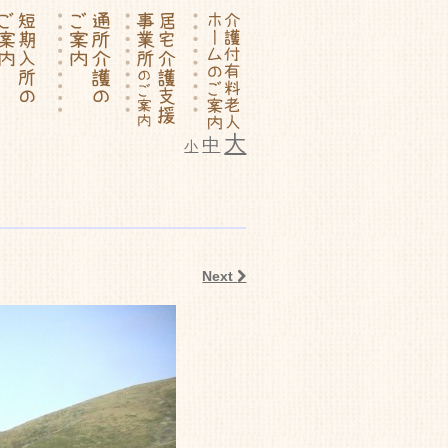
大
中
小
ム いこいの里
Next