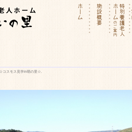
ーム | 介護付有料老人ホー
☆コスモス見学in萌の里☆
.