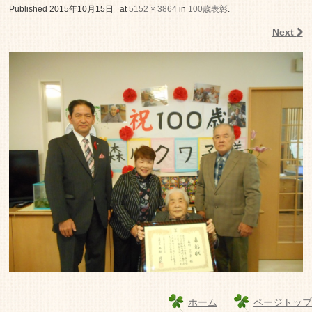
老人ホーム いこいの里
Published
2015年10月15日
at
5152 × 3864
in
100歳表彰
.
Next
ホーム
ページトップ