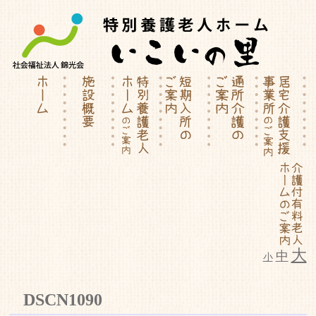
大
中
小
特別養護老人ホーム | 介護付有料
DSCN1090