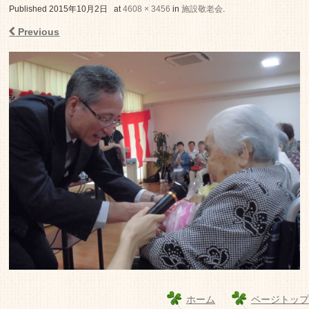
老人ホーム いこいの里
Published
2015年10月2日
at
4608 × 3456
in
施設敬老会
.
Previous
ホーム
ページトップ