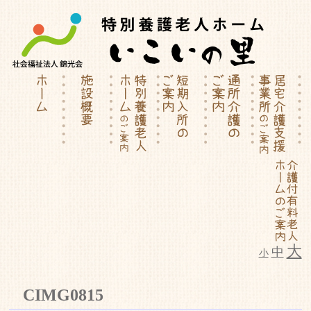
大
中
小
特別養護老人ホーム | 介護付有料
CIMG0815