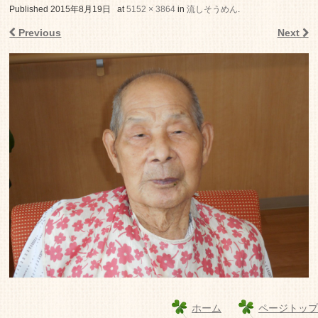
老人ホーム いこいの里
Published
2015年8月19日
at
5152 × 3864
in
流しそうめん
.
Previous
Next
ホーム
ページトップ