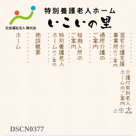
大
中
小
特別養護老人ホーム | 介護付有料
DSCN0377