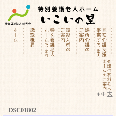
大
中
小
特別養護老人ホーム | 介護付有料
DSC01802