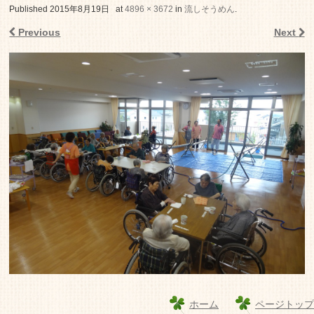
老人ホーム いこいの里
Published
2015年8月19日
at
4896 × 3672
in
流しそうめん
.
Previous
Next
ホーム
ページトップ