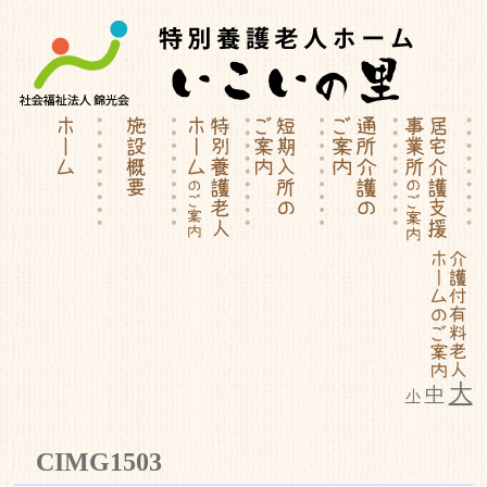
大
中
小
特別養護老人ホーム | 介護付有料
CIMG1503