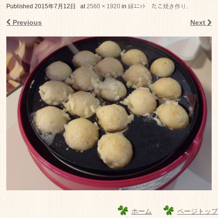
老人ホーム いこいの里
Published
2015年7月12日
at
2560 × 1920
in
緑ﾕﾆｯﾄ たこ焼き作り
.
Previous
Next
ホーム
ページトップ