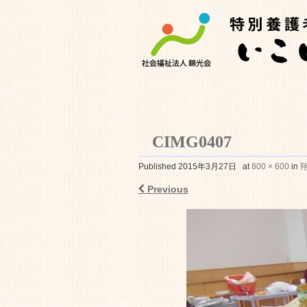
CIMG0407
特別養護老人ホ
Published
2015年3月27日
at
800 × 600
in
翔
Previous