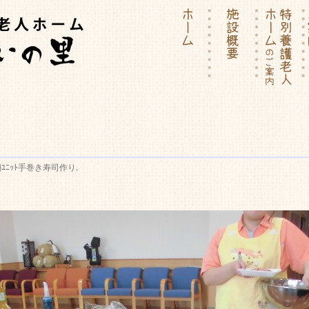
ーム | 介護付有料老人ホー
ﾕﾆｯﾄ手巻き寿司作り
.