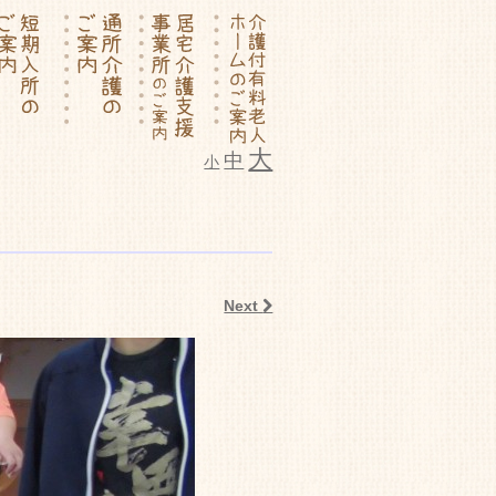
大
中
小
ム いこいの里
Next