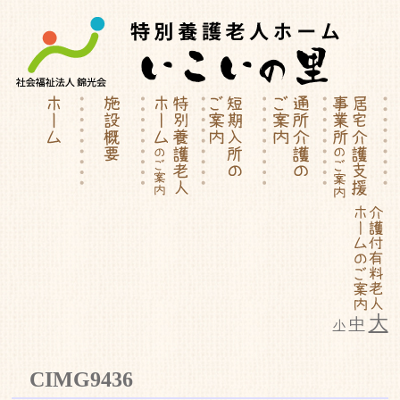
大
中
小
特別養護老人ホーム | 介護付有料
CIMG9436