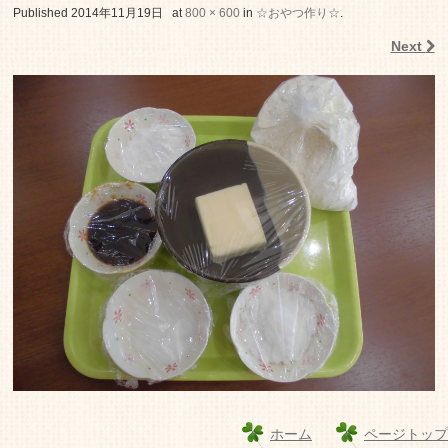
老人ホーム いこいの里
Published
2014年11月19日
at
800 × 600
in
☆おやつ作り☆
.
Next
ホーム
ページトップ